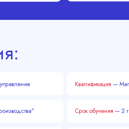
ия:
управление
Квалификация
— Маг
роизводства"
Срок обучения
— 2 г