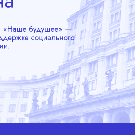
на
да «Наше будущее» —
ддержке социального
ии.