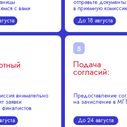
раницы
отправьте документы
жемся с вами
в приемную комисси
вгуста
До 18 августа
5
Подача
ртный
согласий:
иссия внимательно
Предоставление сог
т заявки
на зачисление в МГ
т финалистов
вгуста
До 24 августа