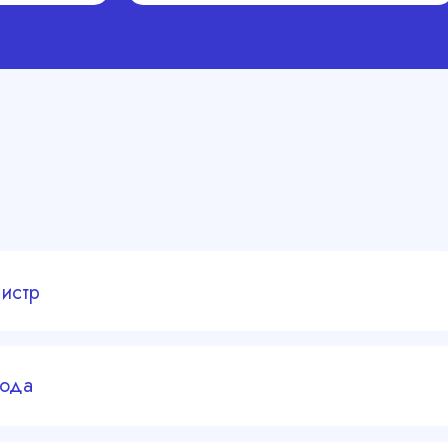
истр
ода