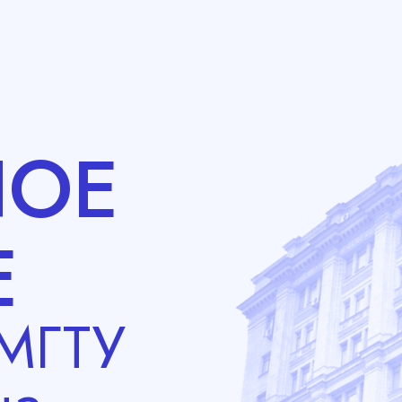
НОЕ
Е
 МГТУ