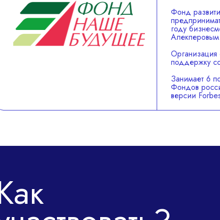
Фонд развити
предпринимат
году бизнесм
Алекперовым
Организация 
поддержку со
Занимает 6 п
Фондов росси
версии Forbes
Как