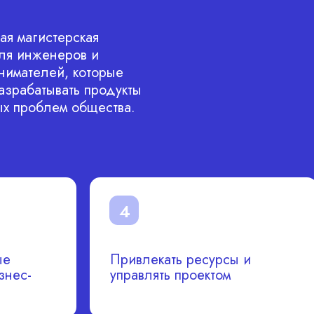
ая магистерская
ля инженеров и
имателей, которые
разрабатывать продукты
х проблем общества.
4
ые
Привлекать ресурсы и
знес-
управлять проектом