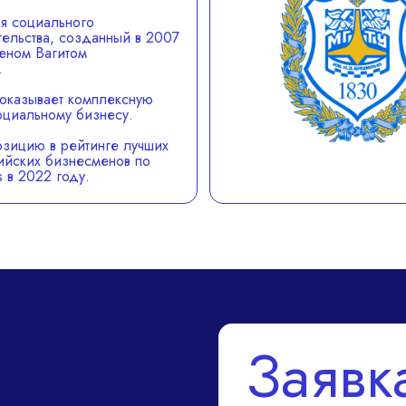
я социального
ельства, созданный в 2007
еном Вагитом
.
оказывает комплексную
циальному бизнесу.
озицию в рейтинге лучших
йских бизнесменов по
 в 2022 году.
Заявк