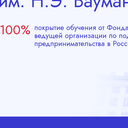
им. Н.Э. Баума
100%
покрытие обучения от Фон
ведущей организации по по
предпринимательства в Росс